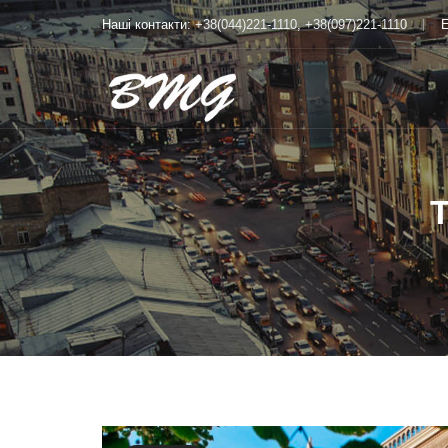
Наші контакти:
+38(044)221-1110
,
+38(097)221-1110
Е
T