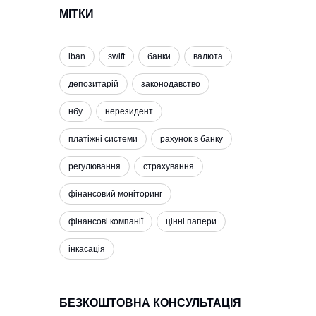
МІТКИ
iban
swift
банки
валюта
депозитарій
законодавство
нбу
нерезидент
платіжні системи
рахунок в банку
регулювання
страхування
фінансовий моніторинг
фінансові компанії
цінні папери
інкасація
БЕЗКОШТОВНА КОНСУЛЬТАЦІЯ