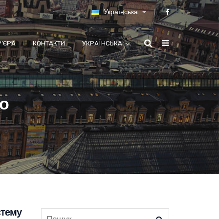
Українська
Р’ЄРА
КОНТАКТИ
УКРАЇНСЬКА
во
стему