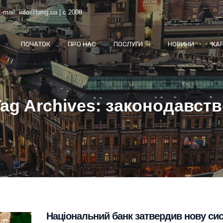
-mail:
info@bmg.ua
| с 2008
ПОЧАТОК
ПРО НАС
ПОСЛУГИ
НОВИНИ
КА
ag Archives: законодавст
Національний банк затвердив нову си