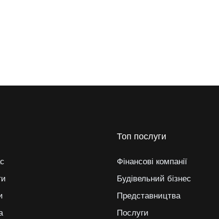
Топ послуги
с
Фінансові компанії
ги
Будівельний бізнес
и
Представництва
а
Послуги