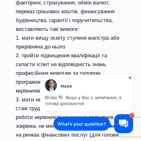
факторинг, страхування, обмін валют,
переказ грошових коштів, фінансування
будівництва, гарантії і поручительства,
виставляють такі вимоги:
мати вищу освіту ступеня магістра або
прирівняна до нього
пройти підвищення кваліфікації та
скласти іспит на відповідність знань
професійним вимогам за типовою
програмою підвищення кваліфікації
керівників
мати не менше п’ятирічний загальний
стаж трудової діяльності, з якого стаж
роботи керівником не менше двох років,
зокрема, не менше одного року керівником
на ринках фінансових послуг (для голови