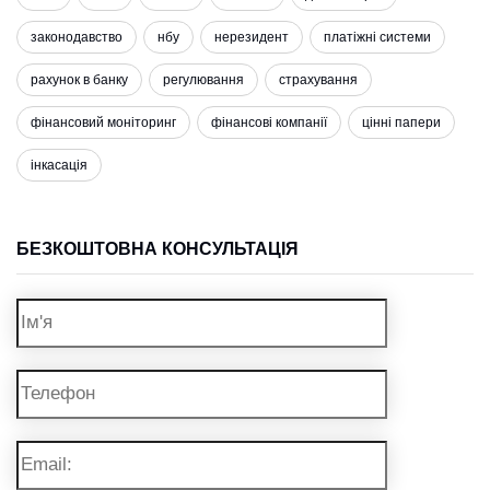
законодавство
нбу
нерезидент
платіжні системи
рахунок в банку
регулювання
страхування
фінансовий моніторинг
фінансові компанії
цінні папери
інкасація
БЕЗКОШТОВНА КОНСУЛЬТАЦІЯ