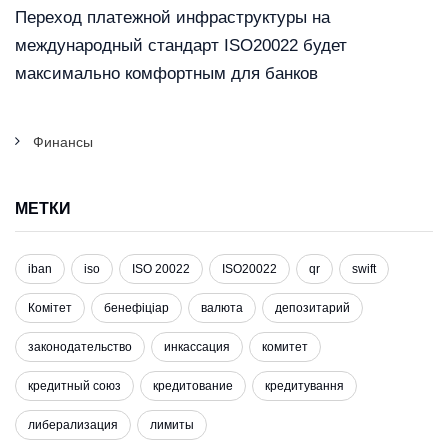
Переход платежной инфраструктуры на
международный стандарт ISO20022 будет
максимально комфортным для банков
Финансы
МЕТКИ
iban
iso
ISO 20022
ISO20022
qr
swift
Комітет
бенефіціар
валюта
депозитарий
законодательство
инкассация
комитет
кредитный союз
кредитование
кредитування
либерализация
лимиты