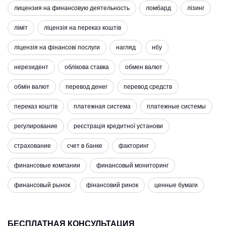
лицензия на финансовую деятельность
ломбард
лізинг
ліміт
ліцензія на переказ коштів
ліцензія на фінансові послуги
нагляд
нбу
нерезидент
облікова ставка
обмен валют
обмін валют
перевод денег
перевод средств
переказ коштів
платежная система
платежные системы
регулирование
реєстрація кредитної установи
страхование
счет в банке
факторинг
финансовые компании
финансовый мониторинг
финансовый рынок
фінансовий ринок
ценные бумаги
БЕСПЛАТНАЯ КОНСУЛЬТАЦИЯ