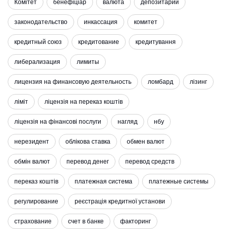
Комітет
бенефіціар
валюта
депозитарий
законодательство
инкассация
комитет
кредитный союз
кредитование
кредитування
либерализация
лимиты
лицензия на финансовую деятельность
ломбард
лізинг
ліміт
ліцензія на переказ коштів
ліцензія на фінансові послуги
нагляд
нбу
нерезидент
облікова ставка
обмен валют
обмін валют
перевод денег
перевод средств
переказ коштів
платежная система
платежные системы
регулирование
реєстрація кредитної установи
страхование
счет в банке
факторинг