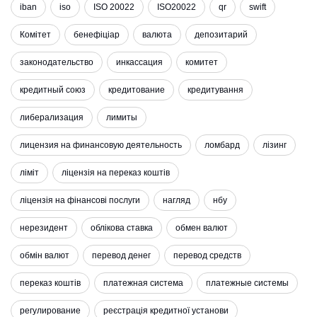
iban
iso
ISO 20022
ISO20022
qr
swift
Комітет
бенефіціар
валюта
депозитарий
законодательство
инкассация
комитет
кредитный союз
кредитование
кредитування
либерализация
лимиты
лицензия на финансовую деятельность
ломбард
лізинг
ліміт
ліцензія на переказ коштів
ліцензія на фінансові послуги
нагляд
нбу
нерезидент
облікова ставка
обмен валют
обмін валют
перевод денег
перевод средств
переказ коштів
платежная система
платежные системы
регулирование
реєстрація кредитної установи