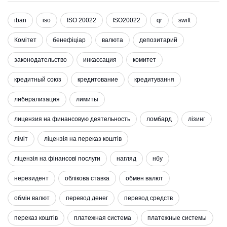
iban
iso
ISO 20022
ISO20022
qr
swift
Комітет
бенефіціар
валюта
депозитарий
законодательство
инкассация
комитет
кредитный союз
кредитование
кредитування
либерализация
лимиты
лицензия на финансовую деятельность
ломбард
лізинг
ліміт
ліцензія на переказ коштів
ліцензія на фінансові послуги
нагляд
нбу
нерезидент
облікова ставка
обмен валют
обмін валют
перевод денег
перевод средств
переказ коштів
платежная система
платежные системы